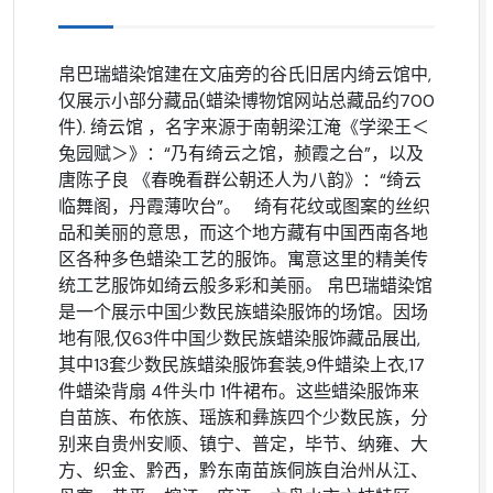
帛巴瑞蜡染馆建在文庙旁的谷氏旧居内绮云馆中,
仅展示小部分藏品(蜡染博物馆网站总藏品约700
件). 绮云馆 ，名字来源于南朝梁江淹《学梁王＜
兔园赋＞》：“乃有绮云之馆，赪霞之台”，以及
唐陈子良 《春晚看群公朝还人为八韵》：“绮云
临舞阁，丹霞薄吹台”。 绮有花纹或图案的丝织
品和美丽的意思，而这个地方藏有中国西南各地
区各种多色蜡染工艺的服饰。寓意这里的精美传
统工艺服饰如绮云般多彩和美丽。 帛巴瑞蜡染馆
是一个展示中国少数民族蜡染服饰的场馆。因场
地有限,仅63件中国少数民族蜡染服饰藏品展出,
其中13套少数民族蜡染服饰套装,9件蜡染上衣,17
件蜡染背扇 4件头巾 1件裙布。这些蜡染服饰来
自苗族、布依族、瑶族和彝族四个少数民族，分
别来自贵州安顺、镇宁、普定，毕节、纳雍、大
方、织金、黔西，黔东南苗族侗族自治州从江、