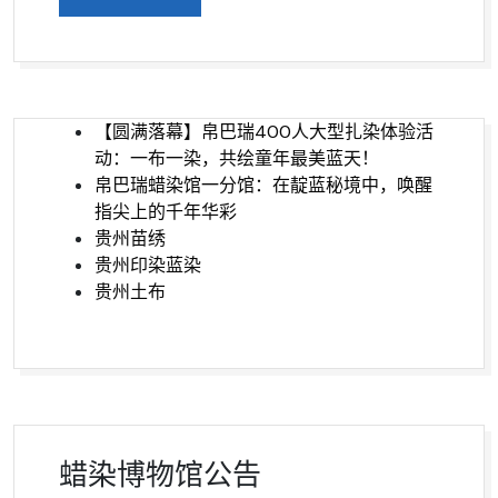
【圆满落幕】帛巴瑞400人大型扎染体验活
动：一布一染，共绘童年最美蓝天！
帛巴瑞蜡染馆一分馆：在靛蓝秘境中，唤醒
指尖上的千年华彩
贵州苗绣
贵州印染蓝染
贵州土布
蜡染博物馆公告