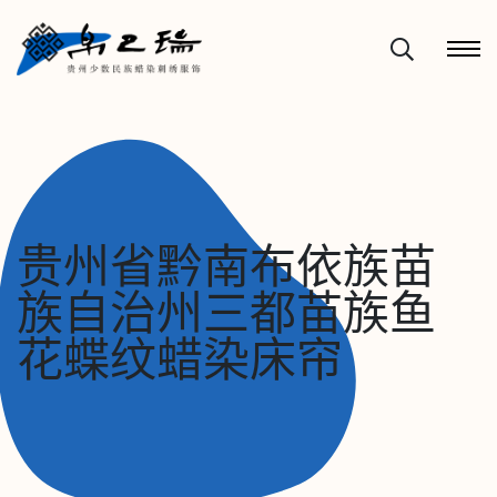
贵州省黔南布依族苗
族自治州三都苗族鱼
花蝶纹蜡染床帘