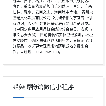
丹寨、黄平、榕江、麻江，六盘水市六枝特区、
盘县，黔南布依族苗族自治州荔波、贵定，广西
桂林、融水，云南文山，海南琼中等地。 贵州帛
巴瑞文化发展有限公司提供蜡染相关事宜专业付
费咨询，长期针对贵州蜡染进行文创产品开发。
（中国少数民族用品协会蜡染分会会员、安顺市
蜡染协会会员） 目前博物馆实体已经落地，地址
在安顺市西秀区儒林路谷氏旧居内，只展示了部
分藏品。欢迎更大藏品场地落地或商务展出合
作。朱经理：18608539100。
蜡染博物馆微信小程序