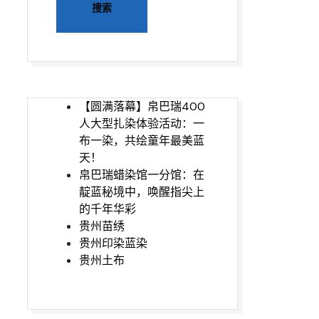
【圆满落幕】帛巴瑞400
人大型扎染体验活动：一
布一染，共绘童年最美蓝
天！
帛巴瑞蜡染馆一分馆：在
靛蓝秘境中，唤醒指尖上
的千年华彩
贵州苗绣
贵州印染蓝染
贵州土布