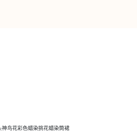
头神鸟花彩色蜡染挑花蜡染筒裙