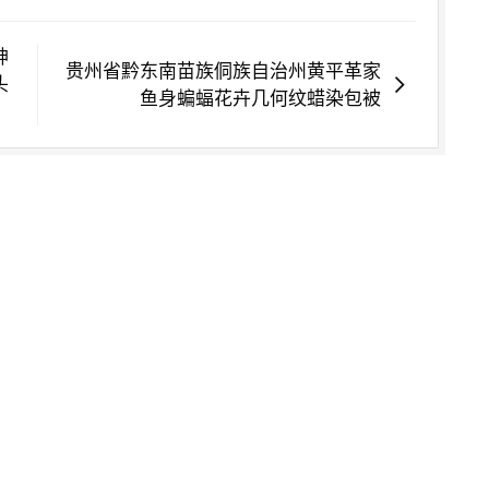
神
贵州省黔东南苗族侗族自治州黄平革家
头
鱼身蝙蝠花卉几何纹蜡染包被