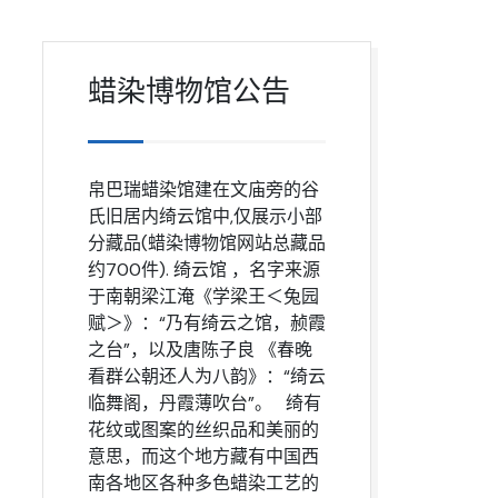
蜡染博物馆公告
帛巴瑞蜡染馆建在文庙旁的谷
氏旧居内绮云馆中,仅展示小部
分藏品(蜡染博物馆网站总藏品
约700件). 绮云馆 ，名字来源
于南朝梁江淹《学梁王＜兔园
赋＞》：“乃有绮云之馆，赪霞
之台”，以及唐陈子良 《春晚
看群公朝还人为八韵》：“绮云
临舞阁，丹霞薄吹台”。 绮有
花纹或图案的丝织品和美丽的
意思，而这个地方藏有中国西
南各地区各种多色蜡染工艺的