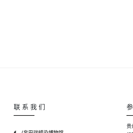
联 系 我 们
参
贵
/帛巴瑞蜡染博物馆