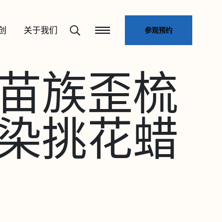
创
关于我们
参观预约
苗族歪梳
染挑花蜡