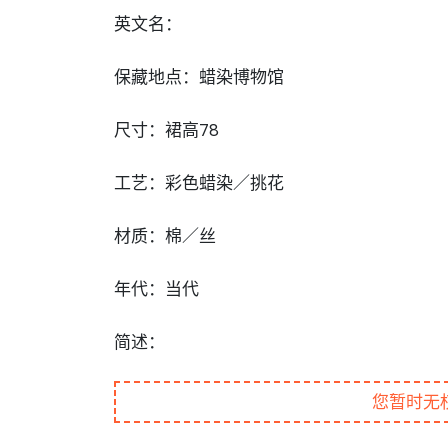
英文名：
保藏地点：蜡染博物馆
尺寸：裙高78
工艺：彩色蜡染／挑花
材质：棉／丝
年代：当代
简述：
您暂时无