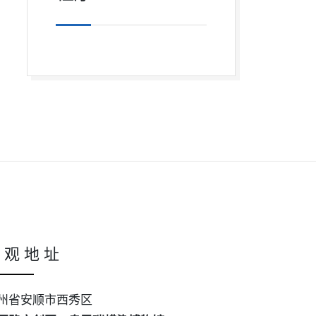
 观 地 址
州省安顺市西秀区