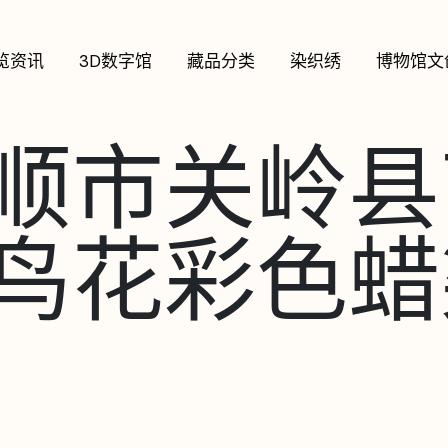
览资讯
3D数字馆
藏品分类
染织绣
博物馆文
顺市关岭县
鸟花彩色蜡