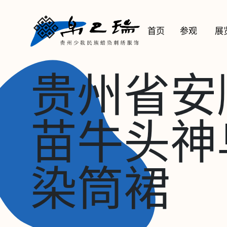
首页
参观
展
贵州省安
苗牛头神
染筒裙