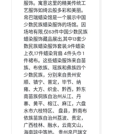
服饰。寓意这里的精美传统工
艺服饰如绮云般多彩和美丽。
帛巴瑞蜡染馆是一个展示中国
少数民族蜡染服饰的场馆。因
场地有限,仅63件中国少数民族
蜡染服饰藏品展出,其中13套少
数民族蜡染服饰套装,9件蜡染
上衣,17件蜡染背扇 4件头巾 1
件裙布。这些蜡染服饰来自苗
族、布依族、瑶族和彝族四个
少数民族，分别来自贵州安
顺、镇宁、普定，毕节、纳
雍、大方、织金、黔西，黔东
南苗族侗族自治州从江、丹
寨、黄平、榕江、麻江，六盘
水市六枝特区、 盘县，黔南布
依族苗族自治州荔波、贵定，
广西桂林、融水，云南文山，
海南琼中等地。 贵州帛巴瑞文