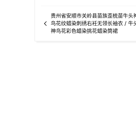
贵州省安顺市关岭县苗族歪梳苗牛头
鸟花纹蜡染刺绣右衽无领长袖衣 / 牛
神鸟花彩色蜡染挑花蜡染筒裙